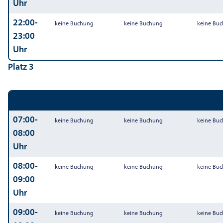
Uhr
22:00-
keine Buchung
keine Buchung
keine Bu
23:00
Uhr
Platz 3
Zeit
Time
Montag
Monday
Dienstag
Tuesday
Mittw
07:00-
keine Buchung
keine Buchung
keine Bu
08:00
Uhr
08:00-
keine Buchung
keine Buchung
keine Bu
09:00
Uhr
09:00-
keine Buchung
keine Buchung
keine Bu