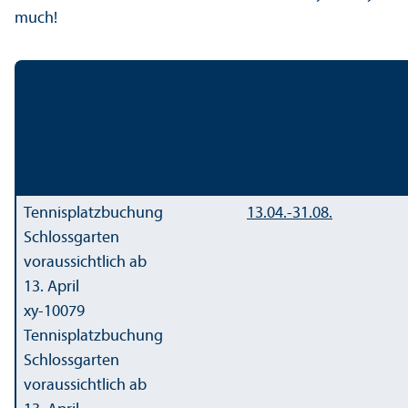
much!
Details
Detail
Tag /
Zeitraum
Duration
Leit
Zeit /
Ort
Day /
Time /
Location
Tennisplatzbuchung
13.04.-
31.08.
Schlossgarten
voraussichtlich ab
13. April
xy-10079
Tennisplatzbuchung
Schlossgarten
voraussichtlich ab