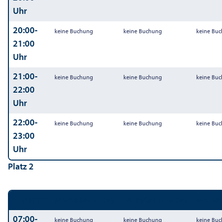
Uhr
20:00-
keine Buchung
keine Buchung
keine Bu
21:00
Uhr
21:00-
keine Buchung
keine Buchung
keine Bu
22:00
Uhr
22:00-
keine Buchung
keine Buchung
keine Bu
23:00
Uhr
Platz 2
Zeit
Time
Montag
Monday
Dienstag
Tuesday
Mittw
07:00-
keine Buchung
keine Buchung
keine Bu