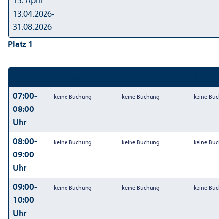
13. April
13.04.2026-
31.08.2026
Platz 1
Zeit
Time
Montag
Monday
Dienstag
Tuesday
Mittw
07:00-
keine Buchung
keine Buchung
keine Bu
08:00
Uhr
08:00-
keine Buchung
keine Buchung
keine Bu
09:00
Uhr
09:00-
keine Buchung
keine Buchung
keine Bu
10:00
Uhr