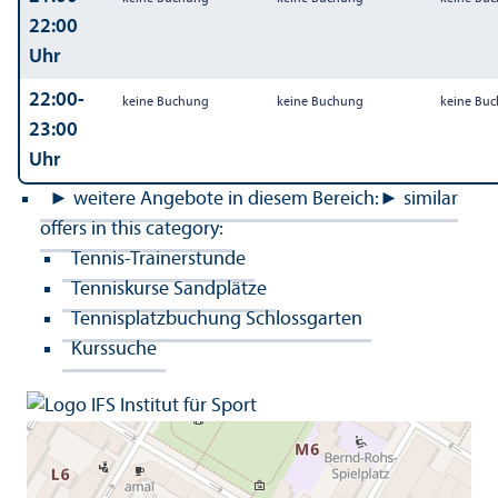
22:00
Uhr
22:00-
keine Buchung
keine Buchung
keine Bu
23:00
Uhr
► weitere Angebote in diesem Bereich:
► similar
offers in this category:
Tennis-Trainerstunde
Tenniskurse Sandplätze
Tennisplatzbuchung Schlossgarten
Kurssuche