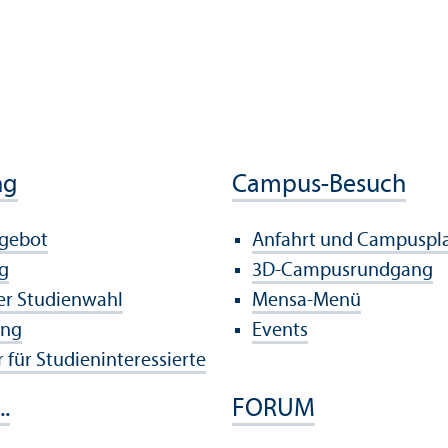
ng
Campus-Besuch
ngebot
Anfahrt und Campuspl
g
3D-Campusrundgang
der Studien­wahl
Mensa-Menü
ung
Events
 für Studien­interessierte
..
FORUM