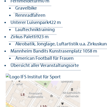
Fernmeldeturm
0 m
Gravelbike
Rennradfahren
Unterer Luisenpark
422 m
Lauftechniktraining
Zirkus Paletti
923 m
Akrobatik, Jonglage, Luftartistik u.a. Zirkuskun
Mannheim Bandits Kunstrasenplatz
1058 m
American Football für Frauen
Übersicht aller Veranstaltungsorte