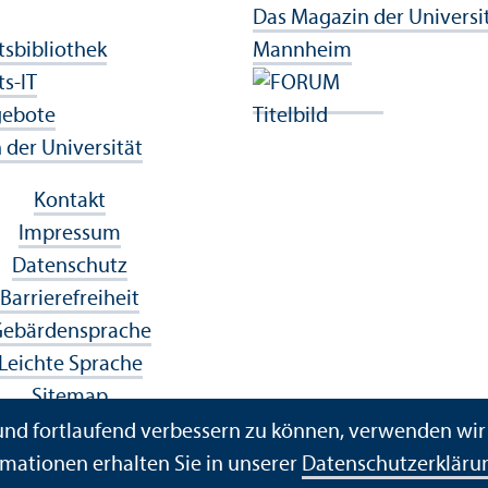
Das Magazin der Universi
ts­bibliothek
Mannheim
ts-IT
gebote
der Universität
Kontakt
Impressum
Datenschutz
Barrierefreiheit
ebärdensprache
Leichte Sprache
Sitemap
Hausordnung
 und fortlaufend verbessern zu können, verwenden wi
herheit und Notfälle
mationen erhalten Sie in unserer
Datenschutz­erkläru