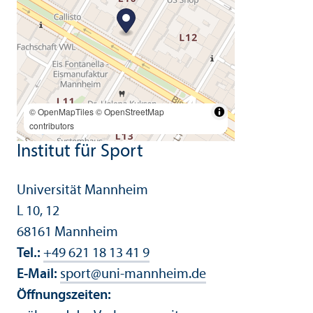
© OpenMapTiles
© OpenStreetMap
contributors
Institut für Sport
Universität Mannheim
L 10, 12
68161 Mannheim
Tel.:
+49 621 18 13 41 9
E-Mail:
sport
@
uni-mannheim.de
Öffnungs­zeiten: