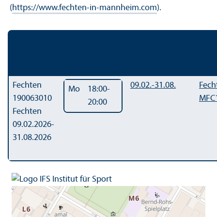
(
https://www.fechten-in-mannheim.com
).
Details
Detail
Tag / Zeit /
Zeitraum
Duration
Leit
Ort
Day / Time /
Location
Fechten
09.02.-
31.08.
Fech
Mo
18:00-
190063010
MFC
20:00
Fechten
09.02.2026-
31.08.2026