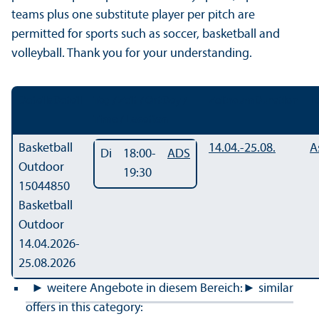
teams plus one substitute player per pitch are
permitted for sports such as soccer, basketball and
volleyball. Thank you for your understanding.
Details
Detail
Tag / Zeit / Ort
Day /
Zeitraum
Duration
L
Time / Location
Basketball
14.04.-
25.08.
A
Di
18:00-
ADS
Outdoor
19:30
15044850
Basketball
Outdoor
14.04.2026-
25.08.2026
► weitere Angebote in diesem Bereich:
► similar
offers in this category: