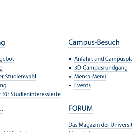
ng
Campus-Besuch
ngebot
Anfahrt und Campuspl
g
3D-Campusrundgang
der Studien­wahl
Mensa-Menü
ung
Events
 für Studien­interessierte
..
FORUM
Das Magazin der Universi