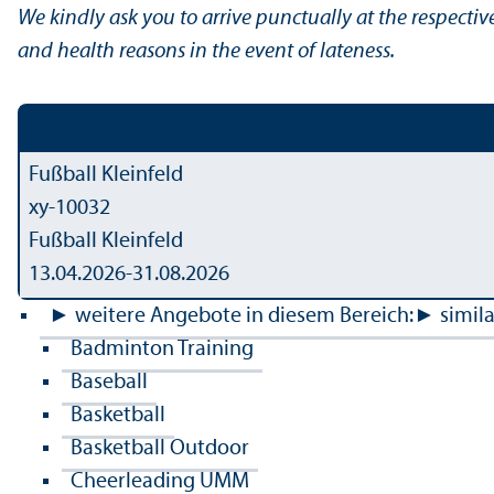
We kindly ask you to arrive punctually at the respective 
and health reasons in the event of lateness.
Details
Detail
Tag / Zeit / Ort
Day / Time / Locat
Fußball Kleinfeld
xy-10032
Fußball Kleinfeld
13.04.2026-
31.08.2026
► weitere Angebote in diesem Bereich:
► similar
Badminton Training
Baseball
Basketball
Basketball Outdoor
Cheerleading UMM