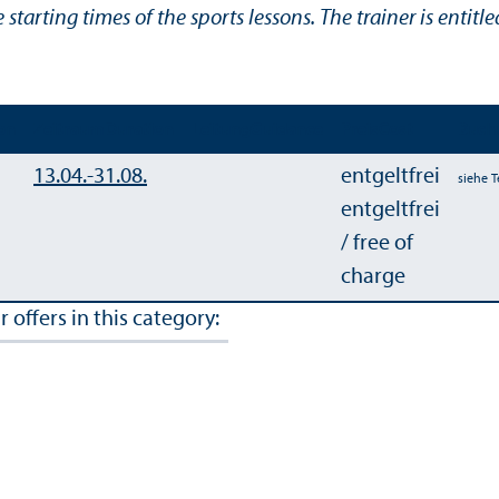
starting times of the sports lessons. The trainer is entitl
ion
Zeitraum
Duration
Leitung
Guidance
Preis
Cost
Buch
13.04.-
31.08.
entgeltfrei
siehe T
entgeltfrei
/ free of
charge
 offers in this category: