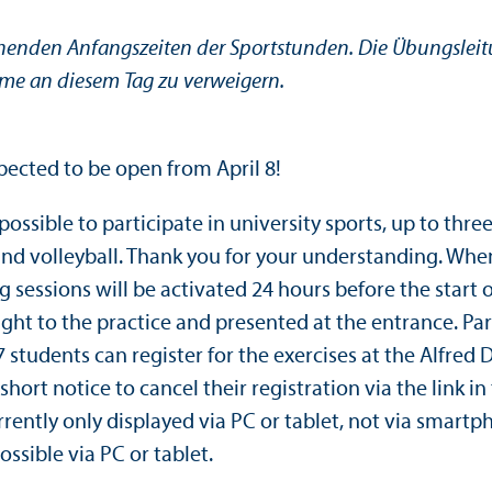
henden Anfangszeiten der Sportstunden. Die Übungsleitun
me an diesem Tag zu verweigern.
xpected to be open from April 8!
ossible to participate in university sports, up to thre
and volleyball. Thank you for your understanding. When 
ng sessions will be activated 24 hours before the star
ght to the practice and presented at the entrance. Par
tudents can register for the exercises at the Alfred De
hort notice to cancel their registration via the link i
urrently only displayed via PC or tablet, not via smart
ossible via PC or tablet.