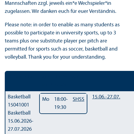
Mannschaften zzgl. jeweils ein*e Wechspieler*in
zugelassen. Wir danken euch für euer Verständnis.
Please note: in order to enable as many students as
possible to participate in university sports, up to 3
teams plus one substitute player per pitch are
permitted for sports such as soccer, basketball and
volleyball. Thank you for your understanding.
Details
Detail
Tag / Zeit / Ort
Day /
Zeitraum
Duration
Time / Location
Basketball
15.06.-
27.07.
Mo
18:00-
SHSS
15041001
19:30
Basketball
15.06.2026-
27.07.2026