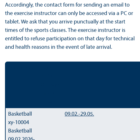
Accordingly, the contact form for sending an email to
the exercise instructor can only be accessed via a PC or
tablet. We ask that you arrive punctually at the start
times of the sports classes. The exercise instructor is
entitled to refuse participation on that day for technical
and health reasons in the event of late arrival.
Details
Detail
Tag /
Zeitraum
Duration
Leitung
Guida
Zeit /
Ort
Day /
Time /
Location
Basketball
09.02.-
29.05.
xy-10004
Basketball
09.02.2026-