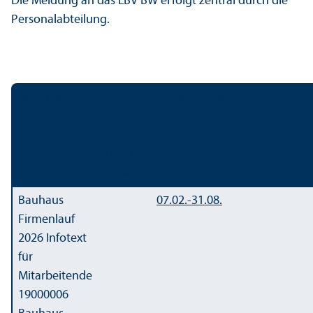
Die Meldung an das LBV BW erfolgt zentral durch die
Personalabteilung.
Details
Detail
Tag /
Zeitraum
Duration
Leitung
Gui
Zeit /
Ort
Day /
Time /
Location
Bauhaus
07.02.-
31.08.
Firmenlauf
2026
Infotext
für
Mitarbeitende
19000006