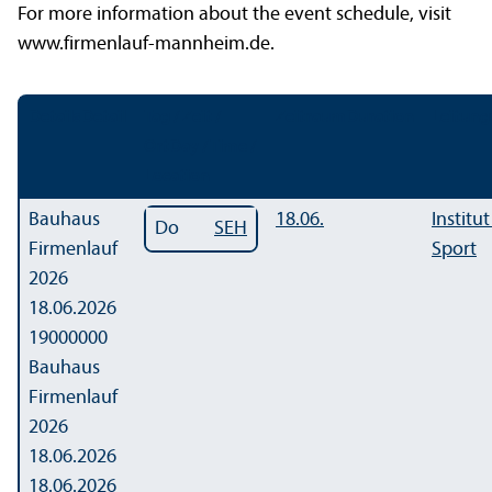
For more information about the event schedule, visit
www.firmenlauf-mannheim.de.
Details
Detail
Tag / Zeit /
Zeitraum
Duration
Leitung
Ort
Day / Time /
Location
Bauhaus
18.06.
Institut
Do
SEH
Firmenlauf
Sport
2026
18.06.2026
19000000
Bauhaus
Firmenlauf
2026
18.06.2026
18.06.2026