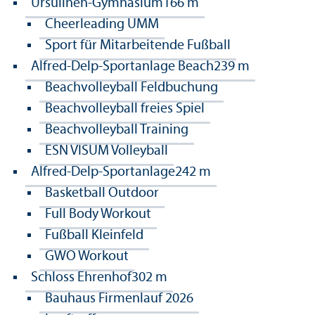
Ursulinen-Gymnasium
166 m
Cheerleading UMM
Sport für Mitarbeitende Fußball
Alfred-Delp-Sportanlage Beach
239 m
Beachvolleyball Feldbuchung
Beachvolleyball freies Spiel
Beachvolleyball Training
ESN VISUM Volleyball
Alfred-Delp-Sportanlage
242 m
Basketball Outdoor
Full Body Workout
Fußball Kleinfeld
GWO Workout
Schloss Ehrenhof
302 m
Bauhaus Firmenlauf 2026