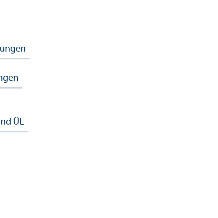
tungen
ungen
und ÜL