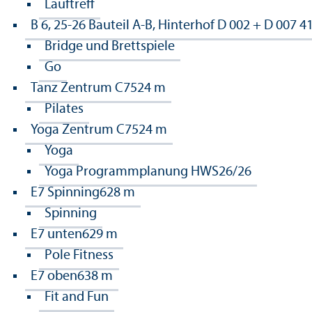
Lauftreff
B 6, 25-26 Bauteil A-B, Hinterhof D 002 + D 007
4
Bridge und Brettspiele
Go
Tanz Zentrum C7
524 m
Pilates
Yoga Zentrum C7
524 m
Yoga
Yoga Programmplanung HWS26/26
E7 Spinning
628 m
Spinning
E7 unten
629 m
Pole Fitness
E7 oben
638 m
Fit and Fun