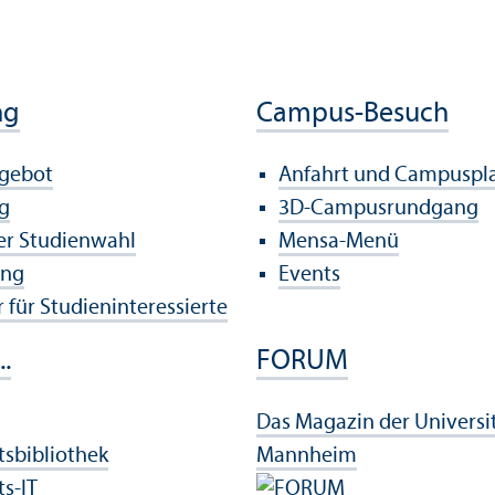
ng
Campus-Besuch
ngebot
Anfahrt und Campuspl
g
3D-Campusrundgang
der Studien­wahl
Mensa-Menü
ung
Events
 für Studien­interessierte
..
FORUM
Das Magazin der Universi
ts­bibliothek
Mannheim
ts-IT