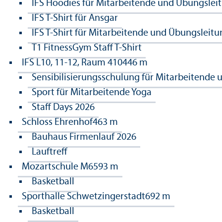
IFS Hoodies für Mitarbeitende und Übungslei
IFS T-Shirt für Ansgar
IFS T-Shirt für Mitarbeitende und Übungsleit
T1 FitnessGym Staff T-Shirt
IFS L10, 11-12, Raum 410
446 m
Sensibilisierungsschulung für Mitarbeitende 
Sport für Mitarbeitende Yoga
Staff Days 2026
Schloss Ehrenhof
463 m
Bauhaus Firmenlauf 2026
Lauftreff
Mozartschule M6
593 m
Basketball
Sporthalle Schwetzingerstadt
692 m
Basketball