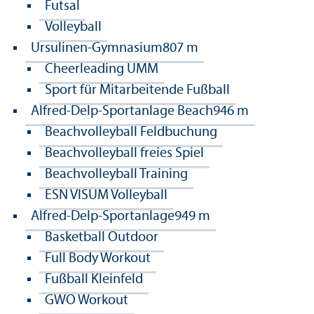
Futsal
Volleyball
Ursulinen-Gymnasium
807 m
Cheerleading UMM
Sport für Mitarbeitende Fußball
Alfred-Delp-Sportanlage Beach
946 m
Beachvolleyball Feldbuchung
Beachvolleyball freies Spiel
Beachvolleyball Training
ESN VISUM Volleyball
Alfred-Delp-Sportanlage
949 m
Basketball Outdoor
Full Body Workout
Fußball Kleinfeld
GWO Workout