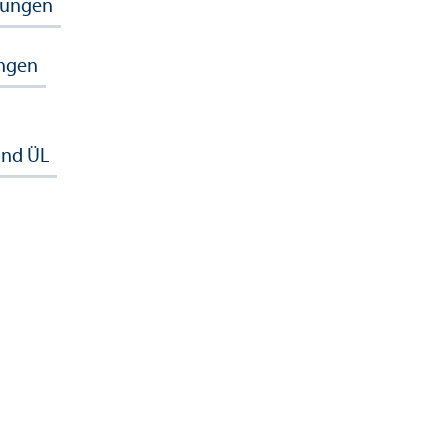
tungen
ungen
und ÜL