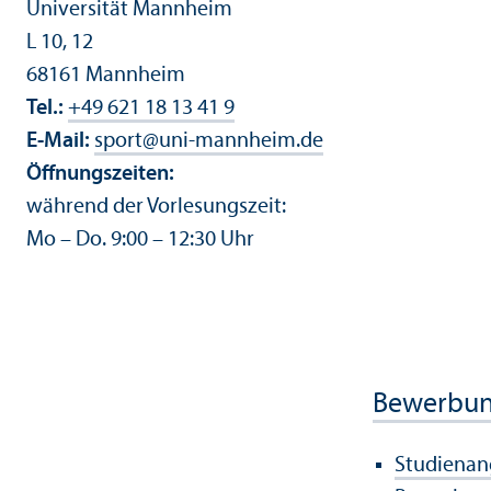
Universität Mannheim
L 10, 12
68161 Mannheim
Tel.:
+49 621 18 13 41 9
E-Mail:
sport
@
uni-mannheim.de
Öffnungs­zeiten:
während der Vorlesungs­zeit:
Mo – Do. 9:00 – 12:30 Uhr
Bewerbu
Studien­a