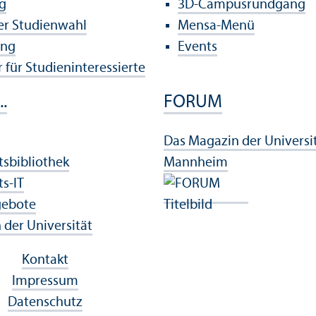
g
3D-Campusrundgang
der Studien­wahl
Mensa-Menü
ung
Events
 für Studien­interessierte
..
FORUM
Das Magazin der Universi
ts­bibliothek
Mannheim
ts-IT
gebote
der Universität
Kontakt
Impressum
Datenschutz